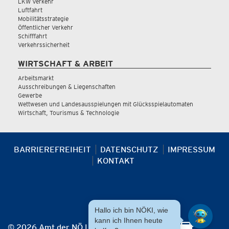
LKW Verkehr
Luftfahrt
Mobilitätsstrategie
Öffentlicher Verkehr
Schifffahrt
Verkehrssicherheit
WIRTSCHAFT & ARBEIT
Arbeitsmarkt
Ausschreibungen & Liegenschaften
Gewerbe
Wettwesen und Landesausspielungen mit Glücksspielautomaten
Wirtschaft, Tourismus & Technologie
BARRIEREFREIHEIT
DATENSCHUTZ
IMPRESSUM
KONTAKT
Hallo ich bin NÖKI, wie
kann ich Ihnen heute
© 2026 Amt der NÖ Landesregierung