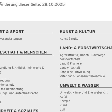
 Änderung dieser Seite: 28.10.2025
EIT & SPORT
KUNST & KULTUR
& Veranstaltungen
Kunst & Kultur
LAND- & FORSTWIRTSCH
LSCHAFT & MENSCHEN
Agrarstruktur, Boden, Güterwege
Forstwirtschaft
Jagd & Fischerei
andlung & Antidiskriminierung &
Landwirtschaft
g
Ländliche Entwicklung
Veterinär & Lebensmittelkontrolle
treuung
tenschutz
UMWELT & WASSER
 mit Behinderung
Umwelt-, Klima- und Energiebericht
sungs- und Aufenthaltsrecht
Abfall
Energie
z
Klima
Luft
DHEIT & SOZIALES