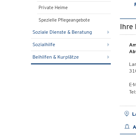
Private Heime
Spezielle Pflegeangebote
Ihre
Soziale Dienste & Beratung
Sozialhilfe
Am
Ab
Beihilfen & Kurplätze
Lan
310
E-M
Te
L
A