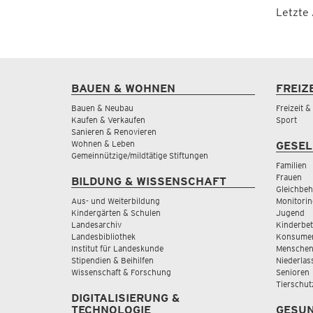
Letzte
BAUEN & WOHNEN
FREIZ
Bauen & Neubau
Freizeit 
Kaufen & Verkaufen
Sport
Sanieren & Renovieren
Wohnen & Leben
GESEL
Gemeinnützige/mildtätige Stiftungen
Familien
Frauen
BILDUNG & WISSENSCHAFT
Gleichbeh
Aus- und Weiterbildung
Monitorin
Kindergärten & Schulen
Jugend
Landesarchiv
Kinderbe
Landesbibliothek
Konsumen
Institut für Landeskunde
Menschen
Stipendien & Beihilfen
Niederlas
Wissenschaft & Forschung
Senioren
Tierschut
DIGITALISIERUNG &
TECHNOLOGIE
GESUN