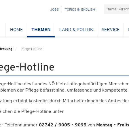
Suchefeld
NAVIGATION
JOBS
TOPICS IN ENGLISH
ÜBERSPRINGEN
HOME
THEMEN
LAND & POLITIK
SERVICE
etreuung
Pflege-Hotline
ege-Hotline
ege-Hotline des Landes NÖ bietet pflegebedürftigen Menschen
oblemen der Pflege befasst sind, umfassende und kompetente 
atung erfolgt kostenlos durch MitarbeiterInnen des Amtes d
eichen die Pflege-Hotline unter
er Telefonnummer
02742 / 9005 - 9095
von
Montag - Freit